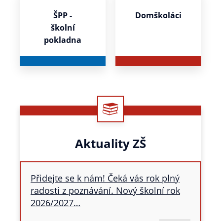
ŠPP -
Domškoláci
školní
pokladna
Aktuality ZŠ
Přidejte se k nám! Čeká vás rok plný
radosti z poznávání. Nový školní rok
2026/2027…