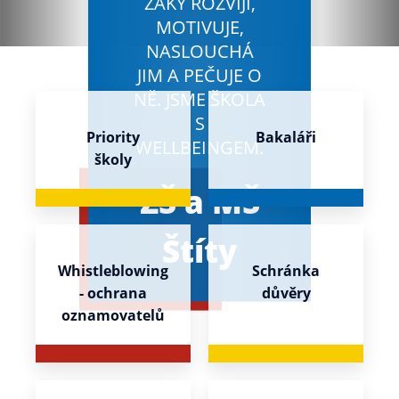
ŽÁKY ROZVÍJÍ,
MOTIVUJE,
NASLOUCHÁ
JIM A PEČUJE O
NĚ. JSME ŠKOLA
S
Priority
Bakaláři
WELLBEINGEM.
školy
ZŠ a MŠ
Štíty
Whistleblowing
Schránka
- ochrana
důvěry
oznamovatelů