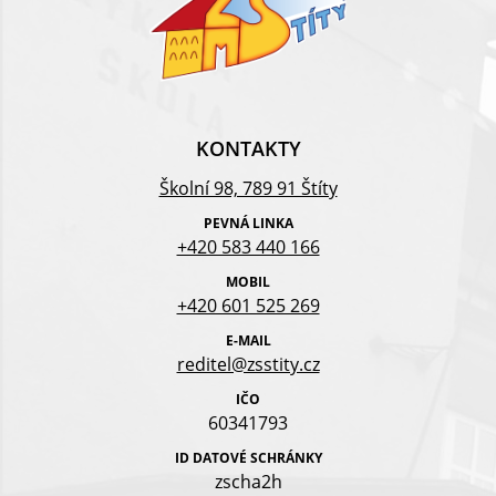
KONTAKTY
Školní 98, 789 91 Štíty
PEVNÁ LINKA
+420 583 440 166
MOBIL
+420 601 525 269
E-MAIL
reditel@zsstity.cz
IČO
60341793
ID DATOVÉ SCHRÁNKY
zscha2h