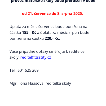
provoz mateřské školy bude přerušen v době
od 21. července do 8. srpna 2025.
Úplata za měsíc červenec bude ponížena na
částku
185,- Kč
a úplata za měsíc srpen bude
ponížena na částku
220,- Kč
.
Vaše případné dotazy směřujte k ředitelce
školy:
reditel@zsstity.cz
Tel.: 601 525 269
Mgr. Ilona Haasová, ředitelka školy