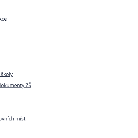
kce
 školy
 dokumenty ZŠ
ovních míst