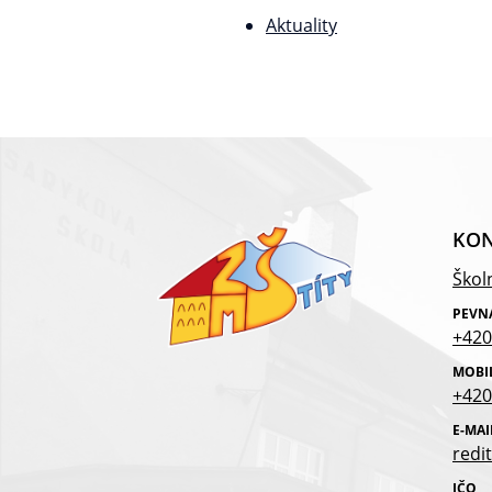
Aktuality
KON
Školn
PEVN
+420
MOBI
+420
E-MAI
redit
IČO