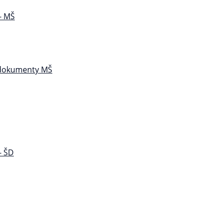
- MŠ
 dokumenty MŠ
- ŠD