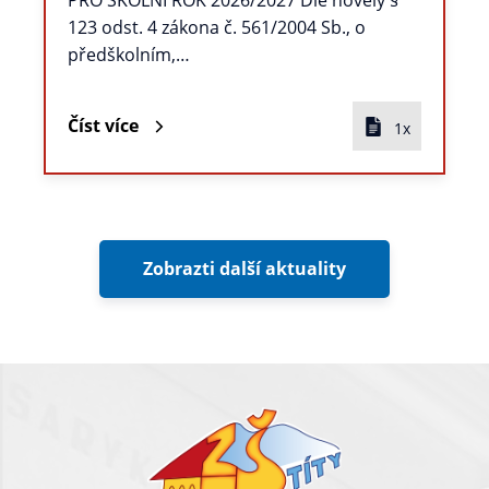
PRO ŠKOLNÍ ROK 2026/2027 Dle novely §
123 odst. 4 zákona č. 561/2004 Sb., o
předškolním,…
Číst více
1x
Zobrazti další aktuality