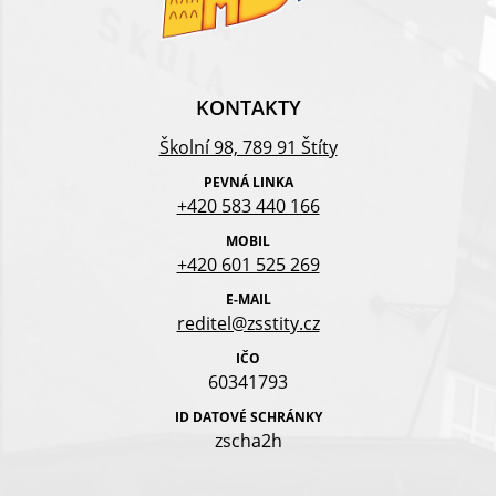
KONTAKTY
Školní 98, 789 91 Štíty
PEVNÁ LINKA
+420 583 440 166
MOBIL
+420 601 525 269
E-MAIL
reditel@zsstity.cz
IČO
60341793
ID DATOVÉ SCHRÁNKY
zscha2h