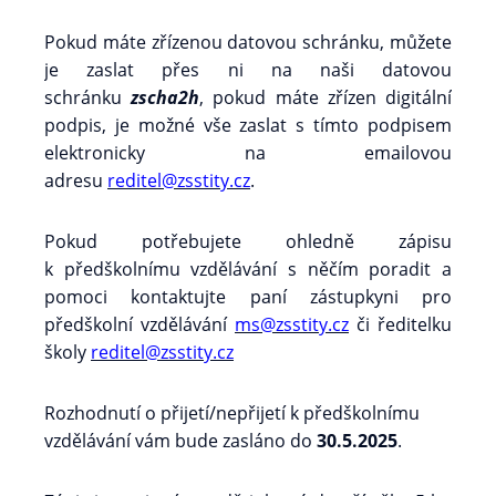
Pokud máte zřízenou datovou schránku, můžete
je zaslat přes ni na naši datovou
schránku
zscha2h
, pokud máte zřízen digitální
podpis, je možné vše zaslat s tímto podpisem
elektronicky na emailovou
adresu
reditel@zsstity.cz
.
Pokud potřebujete ohledně zápisu
k předškolnímu vzdělávání s něčím poradit a
pomoci kontaktujte paní zástupkyni pro
předškolní vzdělávání
ms@zsstity.cz
či ředitelku
školy
reditel@zsstity.cz
Rozhodnutí o přijetí/nepřijetí k předškolnímu
vzdělávání vám bude zasláno do
30.5.2025
.