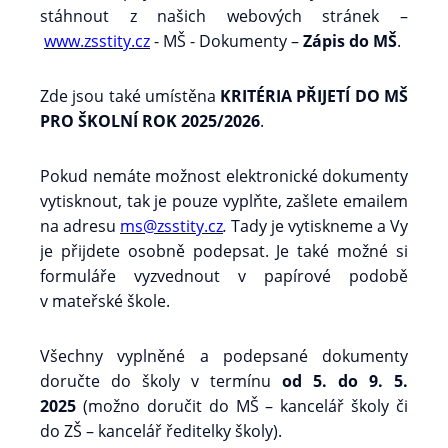
stáhnout z našich webových stránek –
www.zsstity.cz
- MŠ - Dokumenty –
Zápis do MŠ
.
Zde jsou také umístěna
KRITÉRIA PŘIJETÍ DO MŠ
PRO ŠKOLNÍ ROK 2025/2026
.
Pokud nemáte možnost elektronické dokumenty
vytisknout, tak je pouze vyplňte, zašlete emailem
na adresu
ms@zsstity.cz
.
Tady je vytiskneme a Vy
je přijdete osobně podepsat. Je také možné si
formuláře vyzvednout v papírové podobě
v mateřské škole.
Všechny vyplněné a podepsané dokumenty
doručte do školy v termínu
od 5. do 9. 5.
2025
(možno doručit do MŠ – kancelář školy či
do ZŠ – kancelář ředitelky školy).