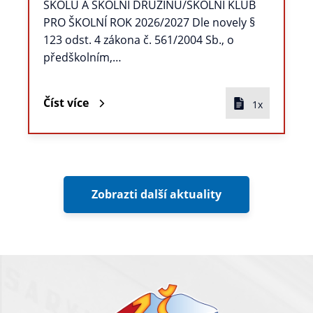
ŠKOLU A ŠKOLNÍ DRUŽINU/ŠKOLNÍ KLUB
PRO ŠKOLNÍ ROK 2026/2027 Dle novely §
123 odst. 4 zákona č. 561/2004 Sb., o
předškolním,…
Číst více
1x
Zobrazti další aktuality