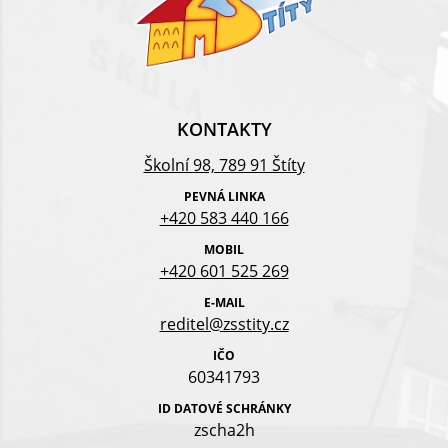
KONTAKTY
Školní 98, 789 91 Štíty
PEVNÁ LINKA
+420 583 440 166
MOBIL
+420 601 525 269
E-MAIL
reditel@zsstity.cz
IČO
60341793
ID DATOVÉ SCHRÁNKY
zscha2h