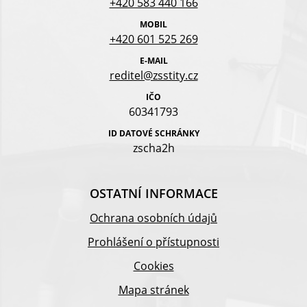
+420 583 440 166
MOBIL
+420 601 525 269
E-MAIL
reditel@zsstity.cz
IČO
60341793
ID DATOVÉ SCHRÁNKY
zscha2h
OSTATNÍ INFORMACE
Ochrana osobních údajů
Prohlášení o přístupnosti
Cookies
Mapa stránek