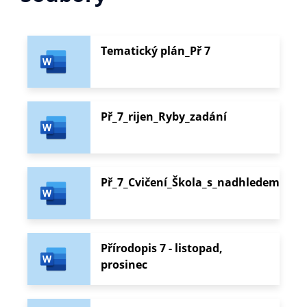
Tematický plán_Př 7
Př_7_rijen_Ryby_zadání
Př_7_Cvičení_Škola_s_nadhledem
Přírodopis 7 - listopad,
prosinec