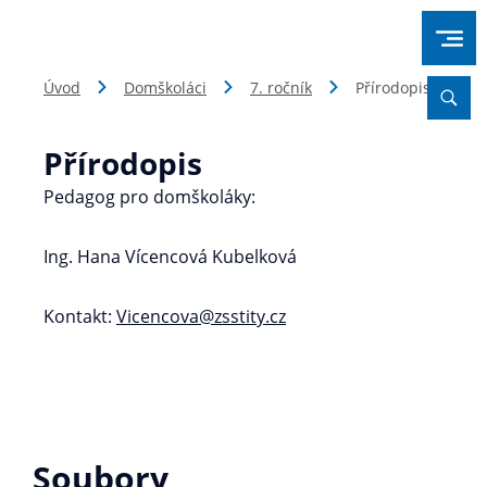
Úvod
Domškoláci
7. ročník
Přírodopis
Přírodopis
Pedagog pro domškoláky:
Ing. Hana Vícencová Kubelková
Kontakt:
Vicencova@zsstity.cz
Soubory