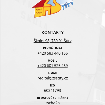
KONTAKTY
Školní 98, 789 91 Štíty
PEVNÁ LINKA
+420 583 440 166
MOBIL
+420 601 525 269
E-MAIL
reditel@zsstity.cz
IČO
60341793
ID DATOVÉ SCHRÁNKY
zscha2h