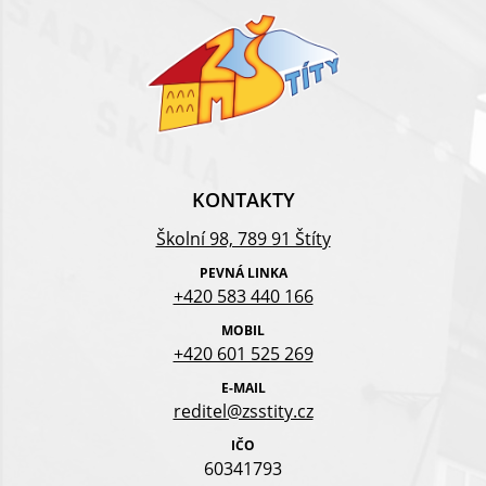
KONTAKTY
Školní 98, 789 91 Štíty
PEVNÁ LINKA
+420 583 440 166
MOBIL
+420 601 525 269
E-MAIL
reditel@zsstity.cz
IČO
60341793