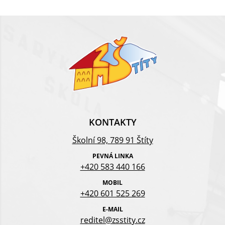
KONTAKTY
Školní 98, 789 91 Štíty
PEVNÁ LINKA
+420 583 440 166
MOBIL
+420 601 525 269
E-MAIL
reditel@zsstity.cz