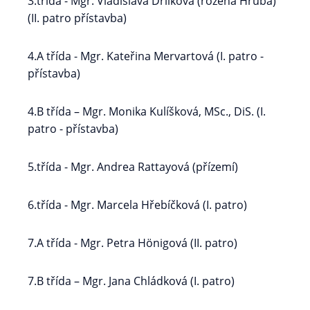
3.třída - Mgr. Vladislava Drlíková (rozená Hrubá)
(II. patro přístavba)
4.A třída - Mgr. Kateřina Mervartová (I. patro -
přístavba)
4.B třída – Mgr. Monika Kulíšková, MSc., DiS. (I.
patro - přístavba)
5.třída - Mgr. Andrea Rattayová (přízemí)
6.třída - Mgr. Marcela Hřebíčková (I. patro)
7.A třída - Mgr. Petra Hönigová (II. patro)
7.B třída – Mgr. Jana Chládková (I. patro)