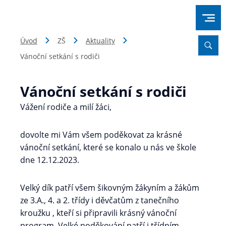
Úvod
ZŠ
Aktuality
Vánoční setkání s rodiči
Vánoční setkání s rodiči
Vážení rodiče a milí žáci,
dovolte mi Vám všem poděkovat za krásné
vánoční setkání, které se konalo u nás ve škole
dne 12.12.2023.
Velký dík patří všem šikovným žákyním a žákům
ze 3.A., 4. a 2. třídy i děvčatům z tanečního
kroužku , kteří si připravili krásný vánoční
program. Velké poděkování patří i třídním