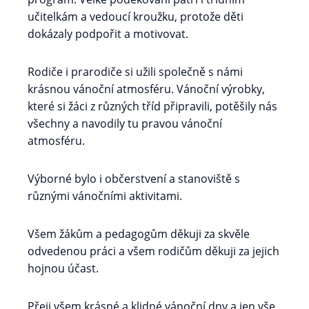
učitelkám a vedoucí kroužku, protože děti
dokázaly podpořit a motivovat.
Rodiče i prarodiče si užili společně s námi
krásnou vánoční atmosféru. Vánoční výrobky,
které si žáci z různých tříd připravili, potěšily nás
všechny a navodily tu pravou vánoční
atmosféru.
Výborné bylo i občerstvení a stanoviště s
různými vánočními aktivitami.
Všem žákům a pedagogům děkuji za skvěle
odvedenou práci a všem rodičům děkuji za jejich
hojnou účast.
Přeji všem krásné a klidné vánoční dny a jen vše