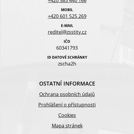
+420 583 440 166
MOBIL
+420 601 525 269
E-MAIL
reditel@zsstity.cz
IČO
60341793
ID DATOVÉ SCHRÁNKY
zscha2h
OSTATNÍ INFORMACE
Ochrana osobních údajů
Prohlášení o přístupnosti
Cookies
Mapa stránek