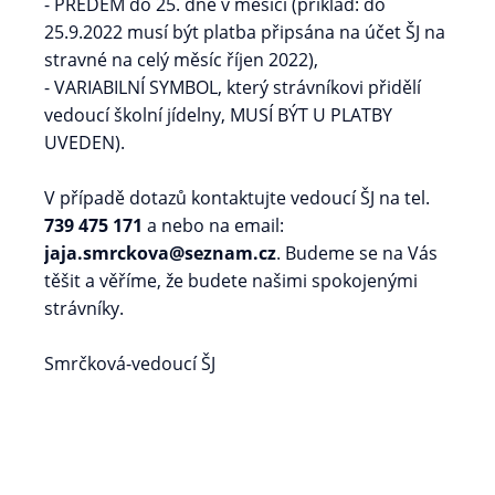
- PŘEDEM do 25. dne v měsíci (příklad: do
25.9.2022 musí být platba připsána na účet ŠJ na
stravné na celý měsíc říjen 2022),
- VARIABILNÍ SYMBOL, který strávníkovi přidělí
vedoucí školní jídelny, MUSÍ BÝT U PLATBY
UVEDEN).
V případě dotazů kontaktujte vedoucí ŠJ na tel.
739 475 171
a nebo na email:
jaja.smrckova@seznam.cz
. Budeme se na Vás
těšit a věříme, že budete našimi spokojenými
strávníky.
Smrčková-vedoucí ŠJ