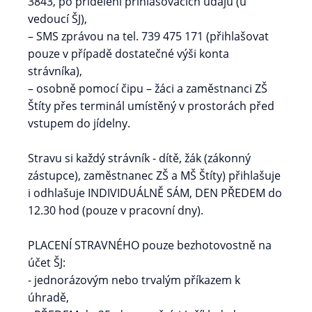
3843, po přidělení přihlašovacích údajů (u
vedoucí ŠJ),
– SMS zprávou na tel. 739 475 171 (přihlašovat
pouze v případě dostatečné výši konta
strávníka),
– osobně pomocí čipu – žáci a zaměstnanci ZŠ
Štíty přes terminál umístěný v prostorách před
vstupem do jídelny.
Stravu si každý strávník - dítě, žák (zákonný
zástupce), zaměstnanec ZŠ a MŠ Štíty) přihlašuje
i odhlašuje INDIVIDUÁLNĚ SÁM, DEN PŘEDEM do
12.30 hod (pouze v pracovní dny).
PLACENÍ STRAVNÉHO pouze bezhotovostně na
účet ŠJ:
- jednorázovým nebo trvalým příkazem k
úhradě,