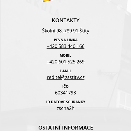
KONTAKTY
Školní 98, 789 91 Štíty
PEVNÁ LINKA
+420 583 440 166
MOBIL
+420 601 525 269
E-MAIL
reditel@zsstity.cz
IČO
60341793
ID DATOVÉ SCHRÁNKY
zscha2h
OSTATNÍ INFORMACE