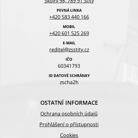
Školní 98, 789 91 Štíty
PEVNÁ LINKA
+420 583 440 166
MOBIL
+420 601 525 269
E-MAIL
reditel@zsstity.cz
IČO
60341793
ID DATOVÉ SCHRÁNKY
zscha2h
OSTATNÍ INFORMACE
Ochrana osobních údajů
Prohlášení o přístupnosti
Cookies