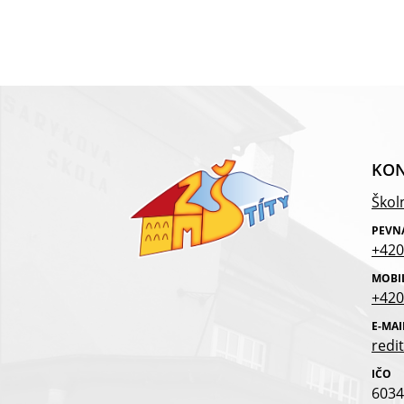
KON
Školn
PEVN
+420
MOBI
+420
E-MAI
redit
IČO
6034