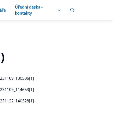
Úřední deska -
áře
kontakty
)