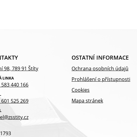
TAKTY
OSTATNÍ INFORMACE
í 98, 789 91 Štíty
Ochrana osobních údajů
Á LINKA
Prohlášení o přístupnosti
 583 440 166
Cookies
L
Mapa stránek
 601 525 269
L
el@zsstity.cz
1793