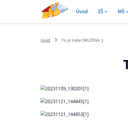
Úvod
ZŠ
MŠ
Úvod
To je naše DRUŽINA :)