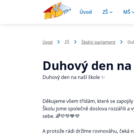
Úvod
ZŠ
MŠ
Úvod
ZŠ
Školní parlament
Duh
Duhový den na 
Duhový den na naší škole ✨
Děkujeme všem třídám, které se zapojily
Školu jsme společně doslova rozzářili a 
sebe. 🌈💛💚💙💜
A protože rádi držíme rovnováhu, čeká ná