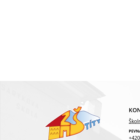
KON
Školn
PEVN
+420