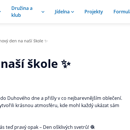
Družina a
Jídelna
Projekty
Formul
klub
ový den na naší škole ✨
naší škole ✨
 do Duhového dne a přišly v co nejbarevnějším oblečení.
vytvořili krásnou atmosféru, kde mohl každý ukázat sám
s teď pravý opak – Den ošklivých svetrů! 🧶