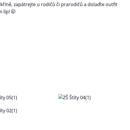
kříně, zapátrejte u rodičů či prarodičů a dolaďte outfit
 líp! 🤭