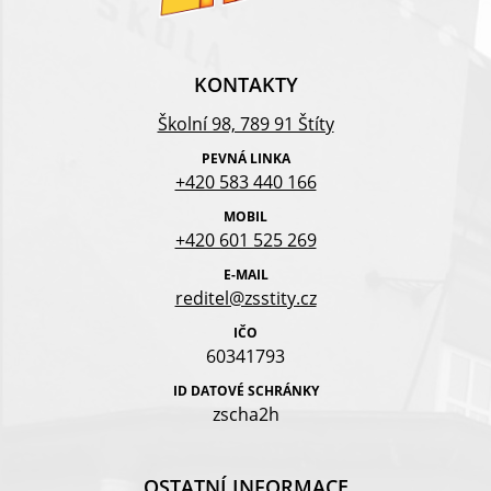
KONTAKTY
Školní 98, 789 91 Štíty
PEVNÁ LINKA
+420 583 440 166
MOBIL
+420 601 525 269
E-MAIL
reditel@zsstity.cz
IČO
60341793
ID DATOVÉ SCHRÁNKY
zscha2h
OSTATNÍ INFORMACE