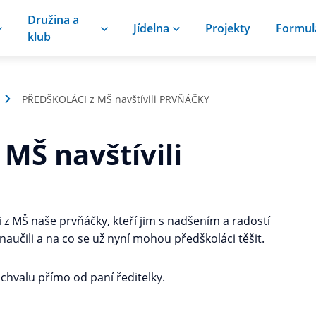
Družina a
Jídelna
Projekty
Formul
klub
PŘEDŠKOLÁCI z MŠ navštívili PRVŇÁČKY
MŠ navštívili
i z MŠ naše prvňáčky, kteří jim s nadšením a radostí
k naučili a na co se už nyní mohou předškoláci těšit.
ochvalu přímo od paní ředitelky.