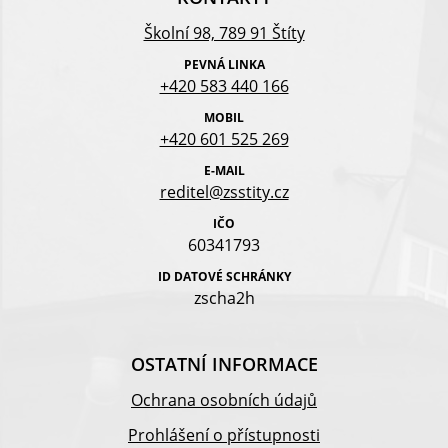
Školní 98, 789 91 Štíty
PEVNÁ LINKA
+420 583 440 166
MOBIL
+420 601 525 269
E-MAIL
reditel@zsstity.cz
IČO
60341793
ID DATOVÉ SCHRÁNKY
zscha2h
OSTATNÍ INFORMACE
Ochrana osobních údajů
Prohlášení o přístupnosti