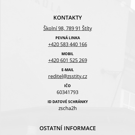
KONTAKTY
Školní 98, 789 91 Štíty
PEVNÁ LINKA
+420 583 440 166
MOBIL
+420 601 525 269
E-MAIL
reditel@zsstity.cz
IČO
60341793
ID DATOVÉ SCHRÁNKY
zscha2h
OSTATNÍ INFORMACE