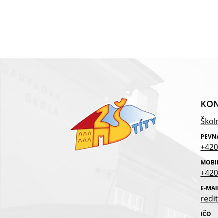
KON
Školn
PEVN
+420
MOBI
+420
E-MAI
redit
IČO