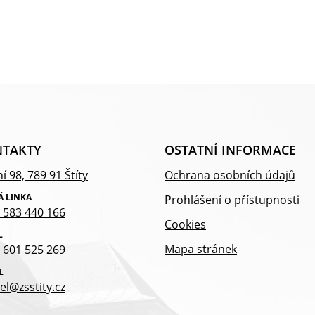
TAKTY
OSTATNÍ INFORMACE
í 98, 789 91 Štíty
Ochrana osobních údajů
Á LINKA
Prohlášení o přístupnosti
 583 440 166
Cookies
L
Mapa stránek
 601 525 269
L
el@zsstity.cz