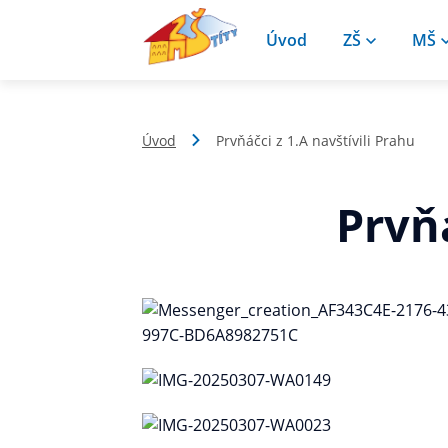
Úvod
ZŠ
MŠ
Úvod
Prvňáčci z 1.A navštívili Prahu
Prvňá