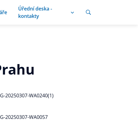
Úřední deska -
áře
kontakty
 Prahu