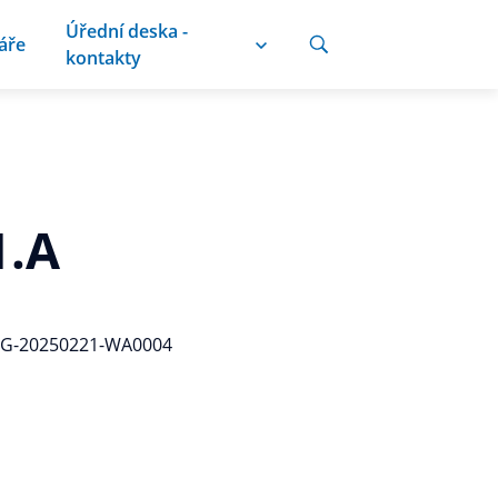
Úřední deska -
áře
kontakty
1.A