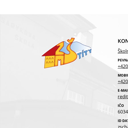
KON
Školn
PEVN
+420
MOBI
+420
E-MAI
redit
IČO
6034
ID D
zsch