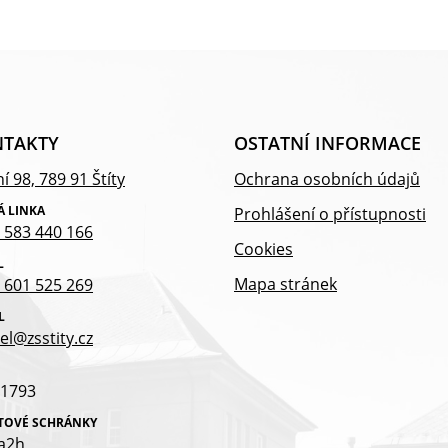
TAKTY
OSTATNÍ INFORMACE
í 98, 789 91 Štíty
Ochrana osobních údajů
Á LINKA
Prohlášení o přístupnosti
 583 440 166
Cookies
L
Mapa stránek
 601 525 269
L
el@zsstity.cz
1793
ATOVÉ SCHRÁNKY
a2h