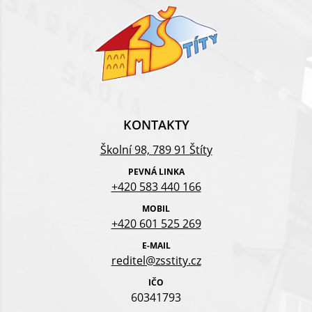
KONTAKTY
Školní 98, 789 91 Štíty
PEVNÁ LINKA
+420 583 440 166
MOBIL
+420 601 525 269
E-MAIL
reditel@zsstity.cz
IČO
60341793