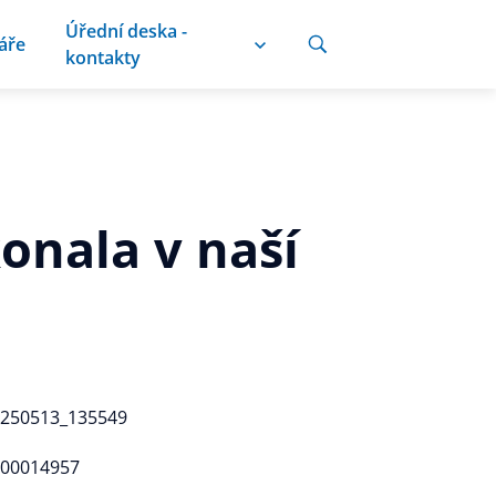
Úřední deska -
áře
kontakty
nala v naší