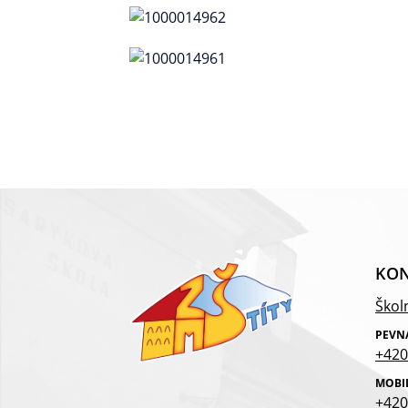
KON
Školn
PEVN
+420
MOBI
+420