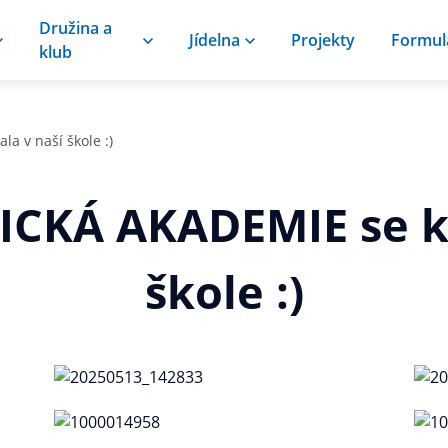
Družina a
Jídelna
Projekty
Formul
klub
 v naší škole :)
CKÁ AKADEMIE se ko
škole :)