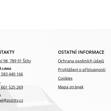
TAKTY
OSTATNÍ INFORMACE
í 98, 789 91 Štíty
Ochrana osobních údajů
Á LINKA
Prohlášení o přístupnosti
 583 440 166
Cookies
L
Mapa stránek
 601 525 269
L
el@zsstity.cz