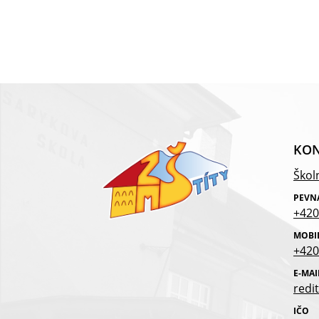
KON
Školn
PEVN
+420
MOBI
+420
E-MAI
redit
IČO