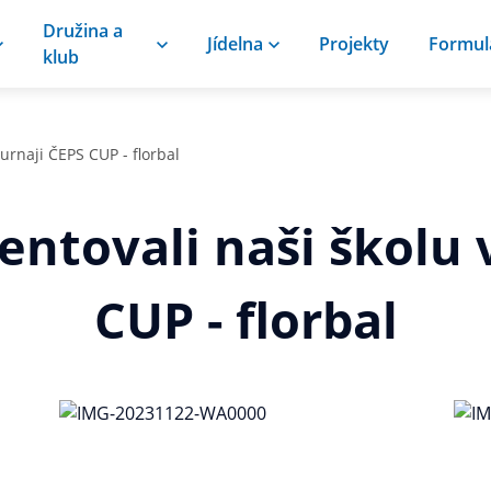
Družina a
Jídelna
Projekty
Formul
klub
turnaji ČEPS CUP - florbal
entovali naši školu 
CUP - florbal