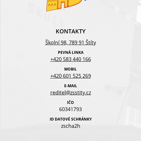
KONTAKTY
Školní 98, 789 91 Štíty
PEVNÁ LINKA
+420 583 440 166
MOBIL
+420 601 525 269
E-MAIL
reditel@zsstity.cz
IČO
60341793
ID DATOVÉ SCHRÁNKY
zscha2h