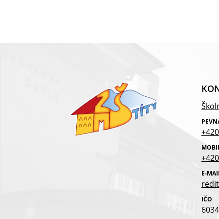
KON
Školn
PEVN
+420
MOBI
+420
E-MAI
redit
IČO
6034