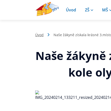
Úvod
ZŠ
MŠ
Úvod
Naše žákyně získala krásné 3.míst
Naše žákyně 
kole ol