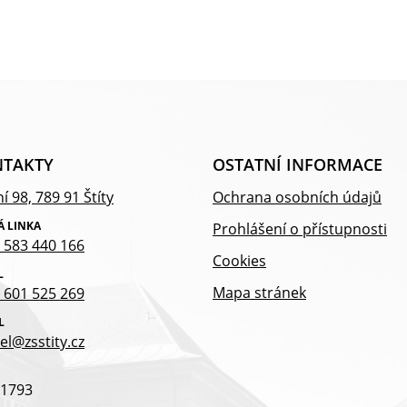
TAKTY
OSTATNÍ INFORMACE
í 98, 789 91 Štíty
Ochrana osobních údajů
Á LINKA
Prohlášení o přístupnosti
 583 440 166
Cookies
L
Mapa stránek
 601 525 269
L
el@zsstity.cz
1793