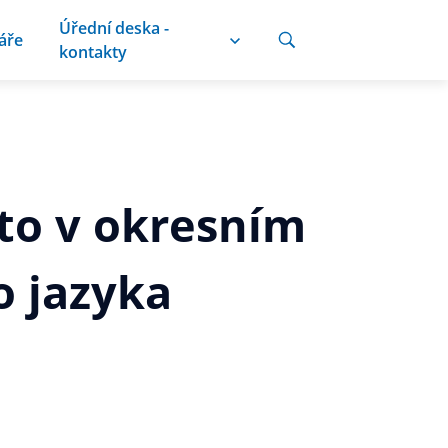
Úřední deska -
áře
kontakty
to v okresním
o jazyka