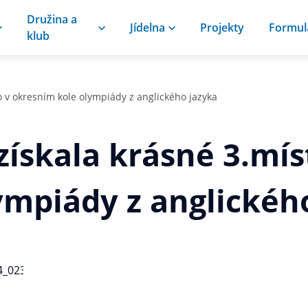
Družina a
Jídelna
Projekty
Formul
klub
o v okresním kole olympiády z anglického jazyka
získala krásné 3.mís
ympiády z anglickéh