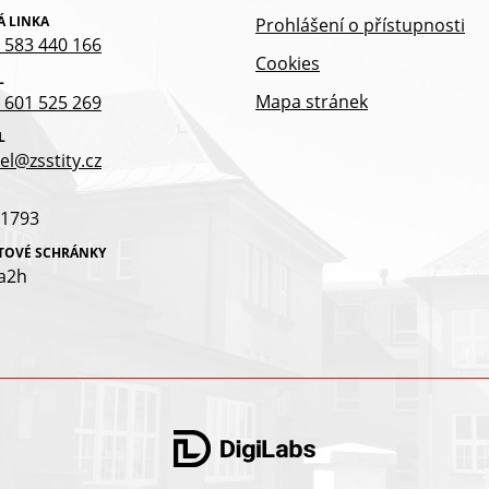
Á LINKA
Prohlášení o přístupnosti
 583 440 166
Cookies
L
Mapa stránek
 601 525 269
L
el@zsstity.cz
1793
ATOVÉ SCHRÁNKY
a2h