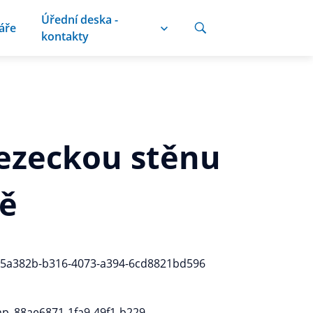
Úřední deska -
áře
kontakty
lezeckou stěnu
ně