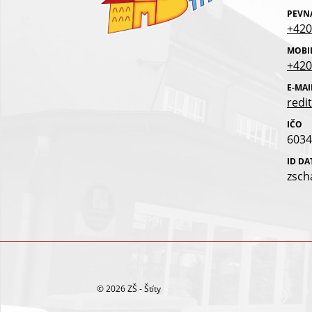
PEVN
+420
MOBI
+420
E-MAI
redit
IČO
6034
ID D
zsch
© 2026 ZŠ - Štíty