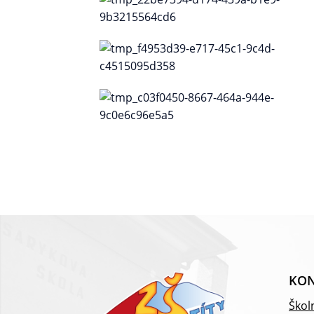
KON
Školn