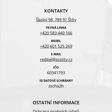
KONTAKTY
Školní 98, 789 91 Štíty
PEVNÁ LINKA
+420 583 440 166
MOBIL
+420 601 525 269
E-MAIL
reditel@zsstity.cz
IČO
60341793
ID DATOVÉ SCHRÁNKY
zscha2h
OSTATNÍ INFORMACE
Ochrana osobních údajů