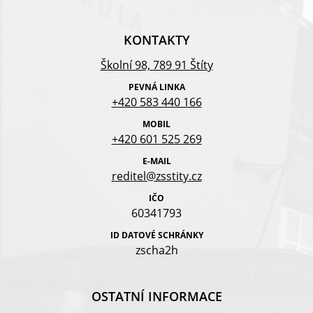
KONTAKTY
Školní 98, 789 91 Štíty
PEVNÁ LINKA
+420 583 440 166
MOBIL
+420 601 525 269
E-MAIL
reditel@zsstity.cz
IČO
60341793
ID DATOVÉ SCHRÁNKY
zscha2h
OSTATNÍ INFORMACE