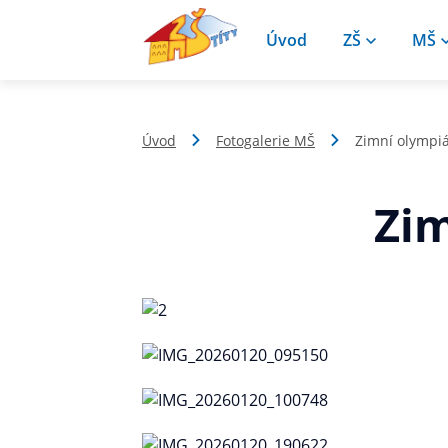
Úvod
ZŠ
MŠ
Úvod
Fotogalerie MŠ
Zimní olympi
Zim