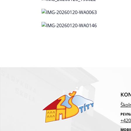
KON
Školn
PEVN
+420
MOBI