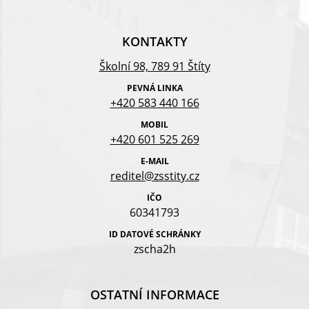
KONTAKTY
Školní 98, 789 91 Štíty
PEVNÁ LINKA
+420 583 440 166
MOBIL
+420 601 525 269
E-MAIL
reditel@zsstity.cz
IČO
60341793
ID DATOVÉ SCHRÁNKY
zscha2h
OSTATNÍ INFORMACE