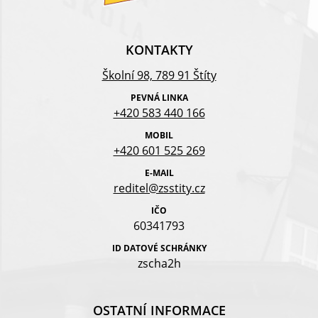
KONTAKTY
Školní 98, 789 91 Štíty
PEVNÁ LINKA
+420 583 440 166
MOBIL
+420 601 525 269
E-MAIL
reditel@zsstity.cz
IČO
60341793
ID DATOVÉ SCHRÁNKY
zscha2h
OSTATNÍ INFORMACE