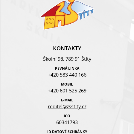
KONTAKTY
Školní 98, 789 91 Štíty
PEVNÁ LINKA
+420 583 440 166
MOBIL
+420 601 525 269
E-MAIL
reditel@zsstity.cz
IČO
60341793
ID DATOVÉ SCHRÁNKY