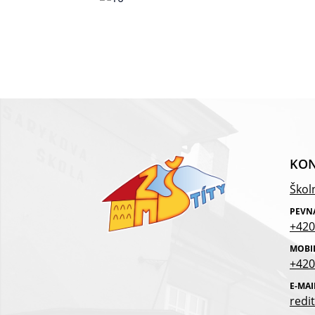
KON
Školn
PEVN
+420
MOBI
+420
E-MAI
redit