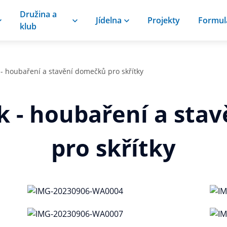
Družina a
Jídelna
Projekty
Formul
klub
 - houbaření a stavění domečků pro skřítky
ek - houbaření a sta
pro skřítky