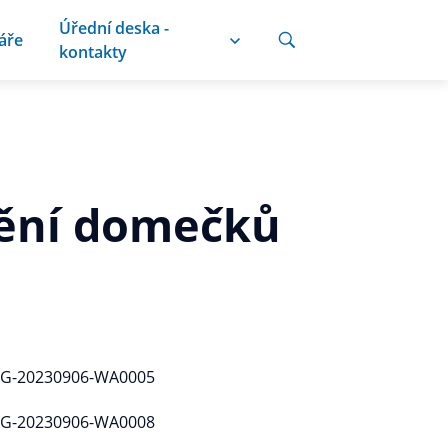
Úřední deska -
áře
kontakty
vění domečků