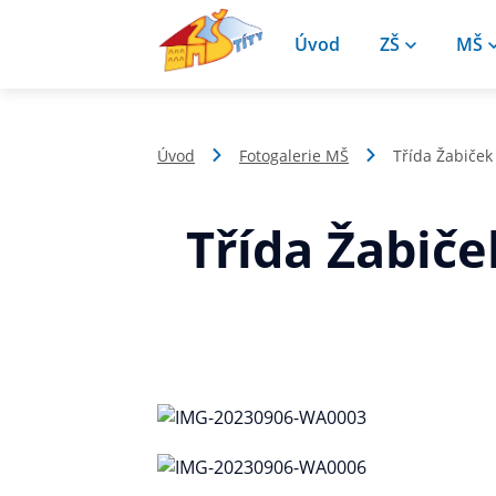
Úvod
ZŠ
MŠ
Úvod
Fotogalerie MŠ
Třída Žabiček
Třída Žabič