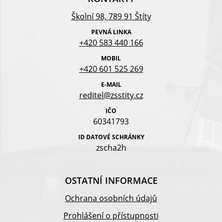
Školní 98, 789 91 Štíty
PEVNÁ LINKA
+420 583 440 166
MOBIL
+420 601 525 269
E-MAIL
reditel@zsstity.cz
IČO
60341793
ID DATOVÉ SCHRÁNKY
zscha2h
OSTATNÍ INFORMACE
Ochrana osobních údajů
Prohlášení o přístupnosti