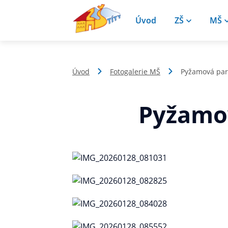
Úvod
ZŠ
MŠ
Úvod
Fotogalerie MŠ
Pyžamová part
Pyžamov