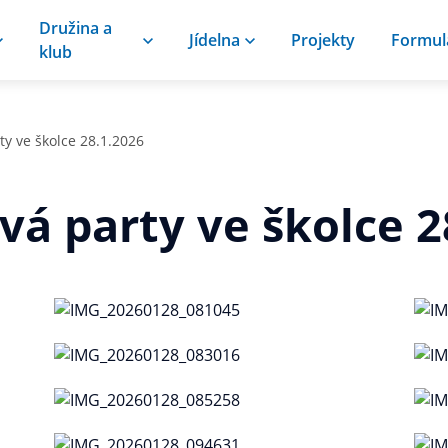
Družina a
Jídelna
Projekty
Formul
klub
y ve školce 28.1.2026
á party ve školce 2