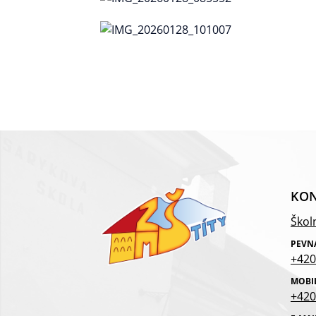
KON
Školn
PEVN
+420
MOBI
+420