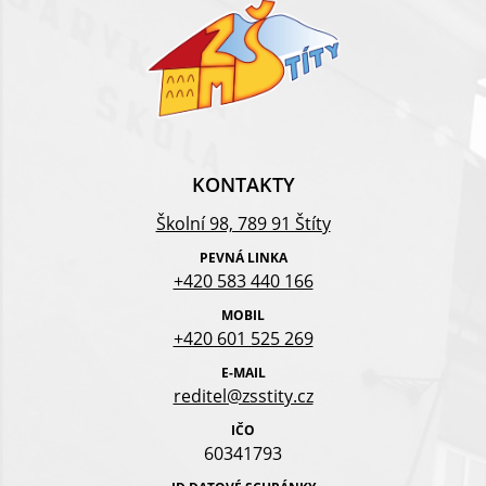
KONTAKTY
Školní 98, 789 91 Štíty
PEVNÁ LINKA
+420 583 440 166
MOBIL
+420 601 525 269
E-MAIL
reditel@zsstity.cz
IČO
60341793