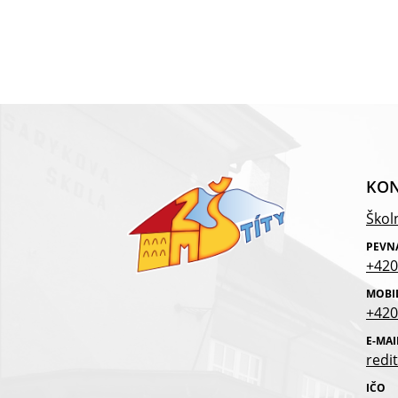
KON
Školn
PEVN
+420
MOBI
+420
E-MAI
redit
IČO