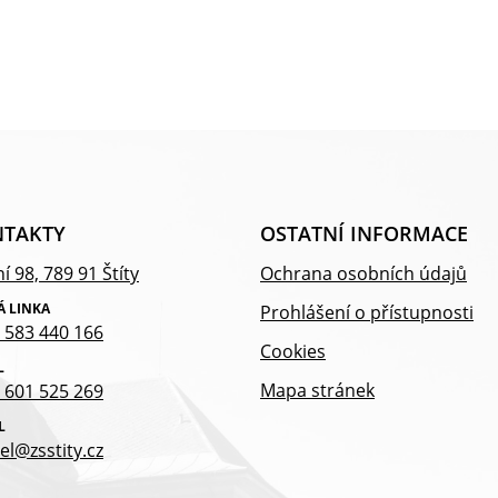
TAKTY
OSTATNÍ INFORMACE
í 98, 789 91 Štíty
Ochrana osobních údajů
Á LINKA
Prohlášení o přístupnosti
 583 440 166
Cookies
L
Mapa stránek
 601 525 269
L
el@zsstity.cz