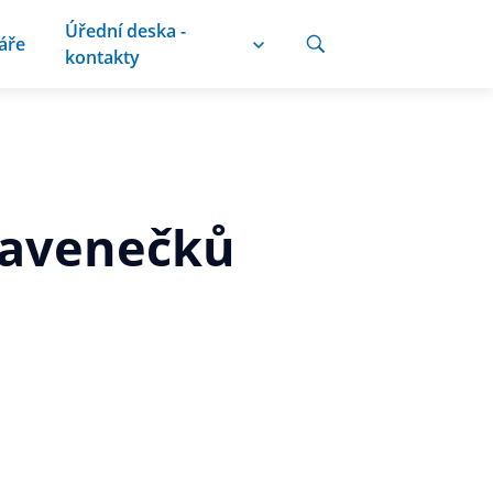
Úřední deska -
áře
kontakty
ravenečků