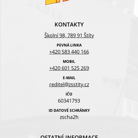
KONTAKTY
Školní 98, 789 91 Štíty
PEVNÁ LINKA
+420 583 440 166
MOBIL
+420 601 525 269
E-MAIL
reditel@zsstity.cz
IČO
60341793
ID DATOVÉ SCHRÁNKY
zscha2h
OSTATNÍ INFORMACE