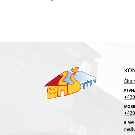
KON
Školn
PEVN
+420
MOBI
+420
E-MAI
redit