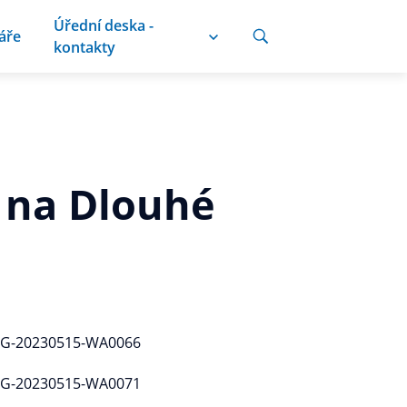
Úřední deska -
áře
kontakty
ů na Dlouhé