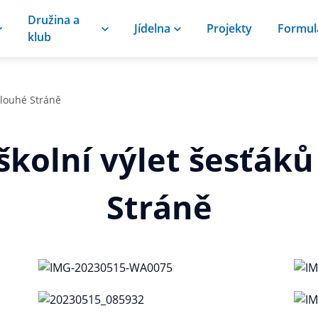
Družina a
Jídelna
Projekty
Formul
klub
Dlouhé Stráně
školní výlet šesťák
Stráně