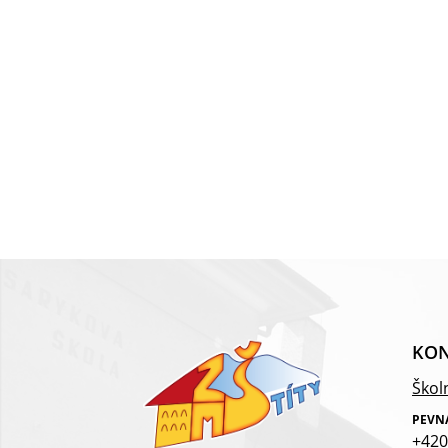
KON
Školn
PEVN
+420