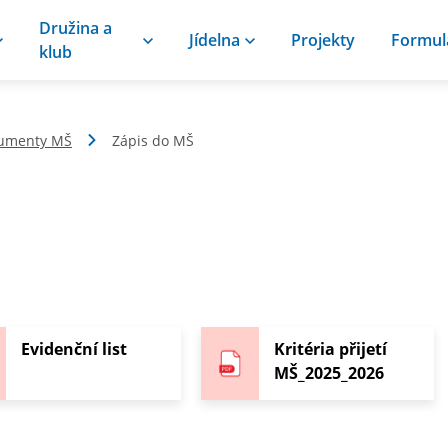
Družina a
Jídelna
Projekty
Formul
klub
kumenty MŠ
Zápis do MŠ
Evidenční list
Kritéria přijetí
MŠ_2025_2026