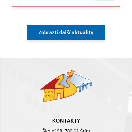
Zobrazti další aktuality
KONTAKTY
Školní 98, 789 91 Štíty