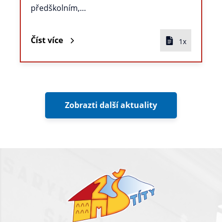
předškolním,…
Číst více
1x
Zobrazti další aktuality