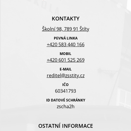
KONTAKTY
Školní 98, 789 91 Štíty
PEVNÁ LINKA
+420 583 440 166
MOBIL
+420 601 525 269
E-MAIL
reditel@zsstity.cz
IČO
60341793
ID DATOVÉ SCHRÁNKY
zscha2h
OSTATNÍ INFORMACE