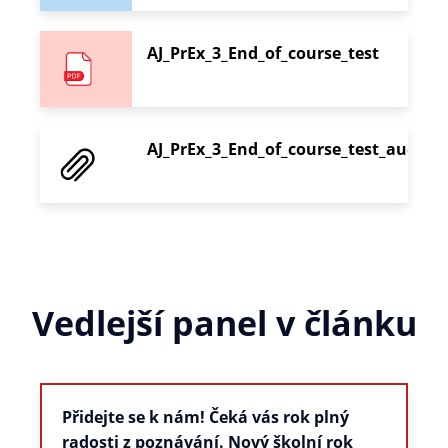
AJ_PrEx_3_End_of_course_test
AJ_PrEx_3_End_of_course_test_audio
Vedlejší panel v článku
Přidejte se k nám! Čeká vás rok plný
radosti z poznávání. Nový školní rok