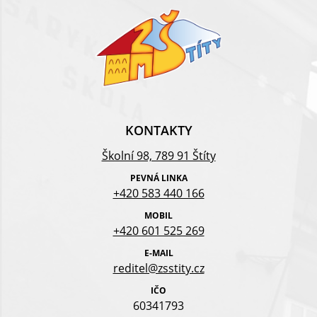
KONTAKTY
Školní 98, 789 91 Štíty
PEVNÁ LINKA
+420 583 440 166
MOBIL
+420 601 525 269
E-MAIL
reditel@zsstity.cz
IČO
60341793