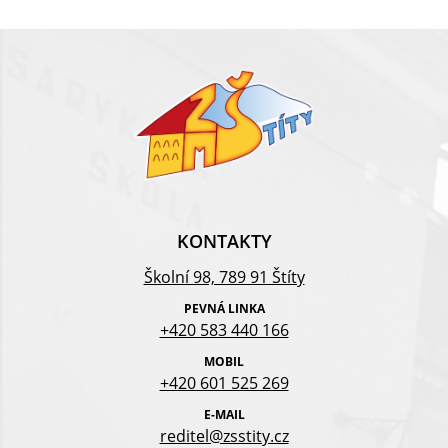
KONTAKTY
Školní 98, 789 91 Štíty
PEVNÁ LINKA
+420 583 440 166
MOBIL
+420 601 525 269
E-MAIL
reditel@zsstity.cz