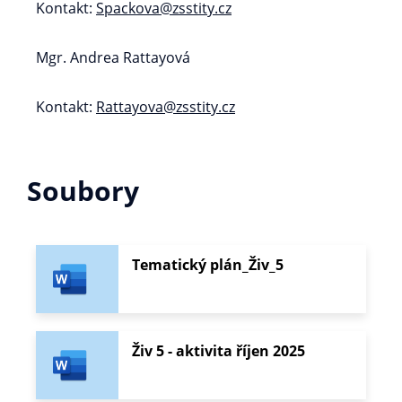
Kontakt:
Spackova@zsstity.cz
Mgr. Andrea Rattayová
Kontakt:
Rattayova@zsstity.cz
Soubory
Tematický plán_Živ_5
Živ 5 - aktivita říjen 2025