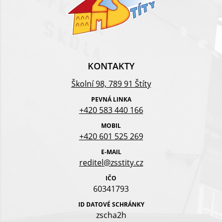
KONTAKTY
Školní 98, 789 91 Štíty
PEVNÁ LINKA
+420 583 440 166
MOBIL
+420 601 525 269
E-MAIL
reditel@zsstity.cz
IČO
60341793
ID DATOVÉ SCHRÁNKY
zscha2h